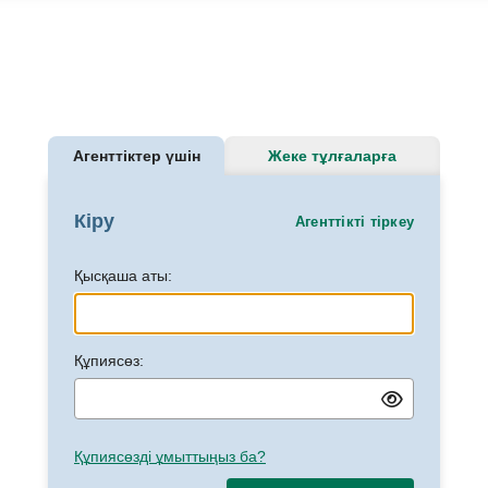
Агенттіктер үшін
Жеке тұлғаларға
Кіру
Агенттікті тіркеу
Қысқаша аты:
Құпиясөз:
Құпиясөзді ұмыттыңыз ба?