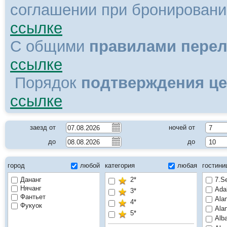
соглашении при бронировани
ссылке
С общими
правилами перел
ссылке
Порядок
подтверждения це
ссылке
заезд от
ночей от
до
до
город
любой
категория
любая
гостин
Дананг
2*
7.S
Нячанг
Adal
3*
Фантьет
Ala
4*
Фукуок
Ala
5*
Alb