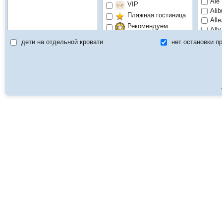
Ale
VIP
Ali
Пляжная гостиница
All
Рекомендуем
Ally
Семейный
Alm
дети на отдельной кровати
нет остановки п
Халяльная еда
Alm
Ama
Ami
Ami
An 
An 
Ana
Ana
Ana
And
Ange
Ann
Aqu
Arec
Ari
Aro
ARO
Asia
Aste