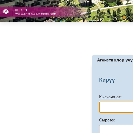
Агенстволор үчү
Кирүү
Кыскача ат:
Сырсөз: