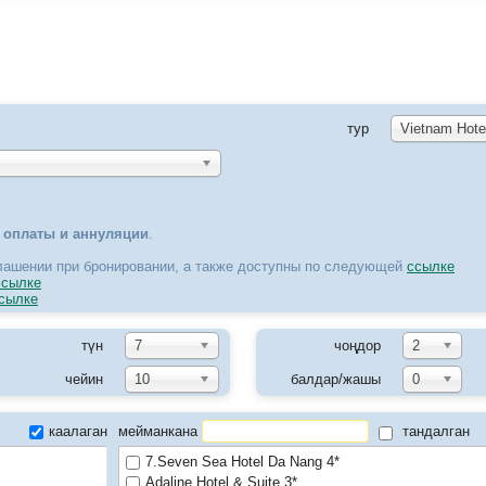
тур
Vietnam Hote
и
оплаты и аннуляции
.
лашении при бронировании, а также доступны по следующей
ссылке
ссылке
сылке
түн
7
чоңдор
2
чейин
10
балдар/жашы
0
каалаган
мейманкана
тандалган
7.Seven Sea Hotel Da Nang 4*
Adaline Hotel & Suite 3*