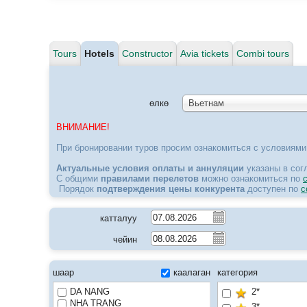
Tours
Hotels
Constructor
Avia tickets
Combi tours
өлкө
Вьетнам
ВНИМАНИЕ!
При бронировании туров просим ознакомиться с условиям
Актуальные условия
оплаты и аннуляции
указаны в сог
С общими
правилами перелетов
можно ознакомиться по
Порядок
подтверждения цены конкурента
доступен по
с
катталуу
чейин
шаар
каалаган
категория
DA NANG
2*
NHA TRANG
3*