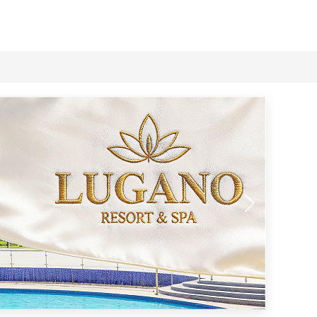
га шилтеме