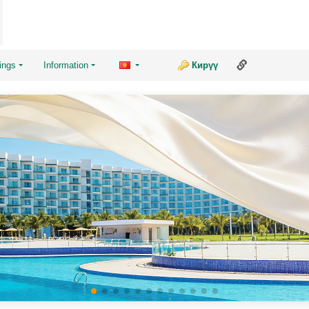
Бул баракча
ings
Information
Кирүү