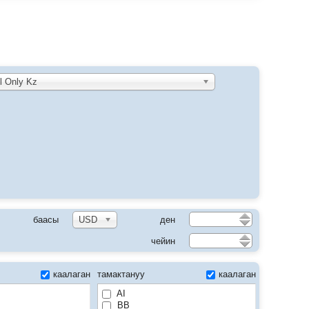
l Only Kz
баасы
USD
ден
чейин
каалаган
тамактануу
каалаган
AI
BB