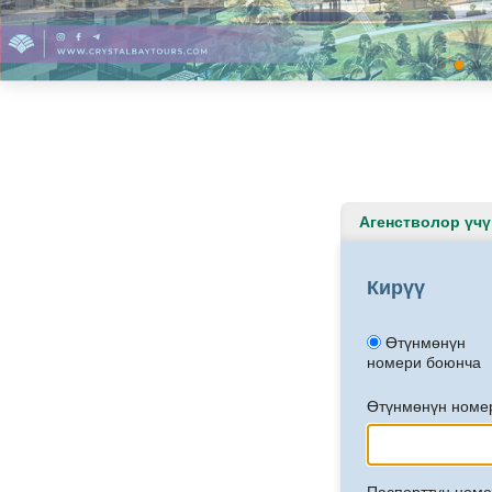
Агенстволор үчү
Кирүү
Өтүнмөнүн
номери боюнча
Өтүнмөнүн номе