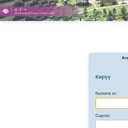
Аг
Кирүү
Кыскача ат:
Сырсөз: