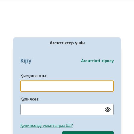
Агенттіктер үшін
Кіру
Агенттікті тіркеу
Қысқаша аты:
Құпиясөз:
Құпиясөзді ұмыттыңыз ба?