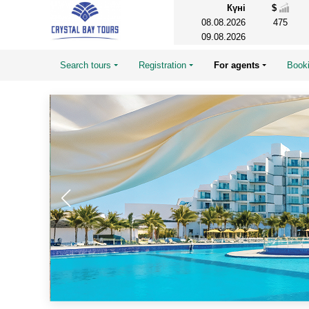
Күні
$
08.08.2026
475
09.08.2026
Search tours
Registration
For agents
Book