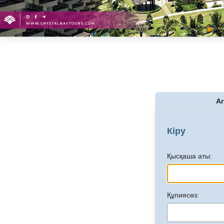
Аг
Кіру
Қысқаша аты:
Құпиясөз: